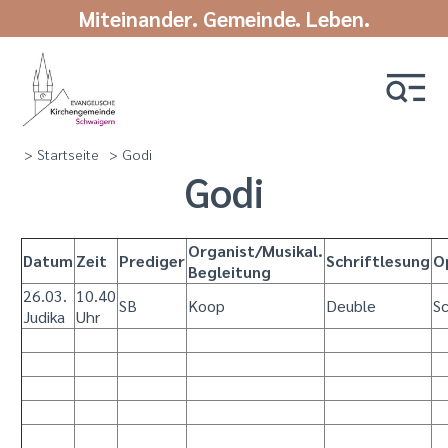
Miteinander. Gemeinde. Leben.
> Startseite
> Godi
Godi
Organist/Musikal.
Datum
Zeit
Prediger
Schriftlesung
O
Begleitung
26.03.
10.40
SB
Koop
Deuble
S
Judika
Uhr